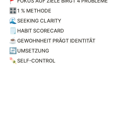
🚩
FOKUS AUF ZIELE BIRGT 4 PROBLEME
🎛️
1 % METHODE
🌊
SEEKING CLARITY
🗒️
HABIT SCORECARD
☕
GEWOHNHEIT PRÄGT IDENTITÄT
🔄
UMSETZUNG
🍡
SELF-CONTROL