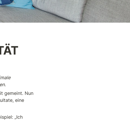
TÄT
male 
en.
t gemeint. Nun 
tate, eine 
piel: „Ich 