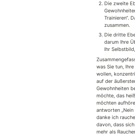
Die zweite Eb
Gewohnheiten 
Trainieren“. 
zusammen.
Die dritte Ebe
darum Ihre Üb
Ihr Selbstbil
Zusammengefasst 
was Sie tun, Ihr
wollen, konzentri
auf der äußersten
Gewohnheiten bew
möchte, das heißt
möchten aufhören
antworten „Nein 
danke ich rauche
davon, dass sich 
mehr als Raucher.