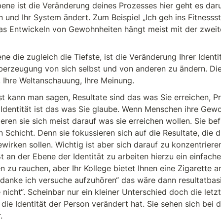
ene ist die Veränderung deines Prozesses hier geht es darum
und Ihr System ändert. Zum Beispiel „Ich geh ins Fitnesss
Das Entwickeln von Gewohnheiten hängt meist mit der zweite
ne die zugleich die Tiefste, ist die Veränderung Ihrer Identit
erzeugung von sich selbst und von anderen zu ändern. Dies
d, Ihre Weltanschauung, Ihre Meinung.
kann man sagen, Resultate sind das was Sie erreichen, Pr
e Identität ist das was Sie glaube. Wenn Menschen ihre Gew
eren sie sich meist darauf was sie erreichen wollen. Sie bef
 Schicht. Denn sie fokussieren sich auf die Resultate, die di
irken sollen. Wichtig ist aber sich darauf zu konzentriere
 an der Ebene der Identität zu arbeiten hierzu ein einfaches 
 zu rauchen, aber Ihr Kollege bietet Ihnen eine Zigarette an
danke ich versuche aufzuhören“ das wäre dann resultatbasie
 nicht“. Scheinbar nur ein kleiner Unterschied doch die letz
die Identität der Person verändert hat. Sie sehen sich bei d

