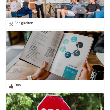
Fähigkeiten
🛠️
Dos
Dos
👍🏿
Don'ts