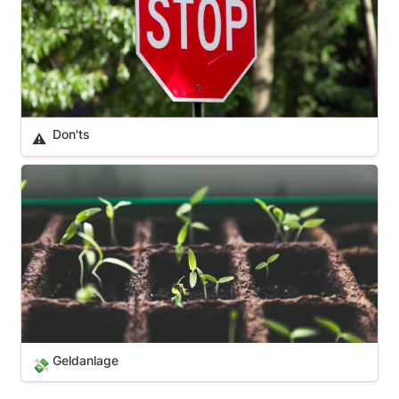
Don'ts
⚠️
Geldanlage
Geldanlage
💸