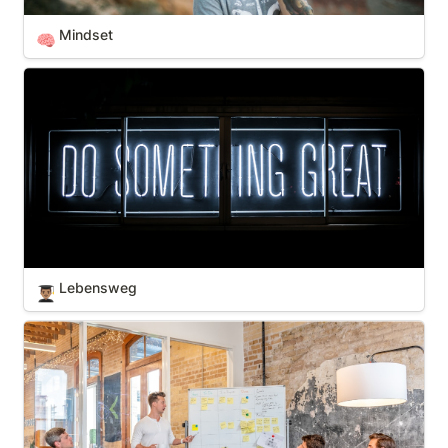
Mindset
🧠
Lebensweg
Lebensweg
👨🏽‍🎓
Fähigkeiten