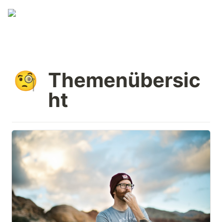
Themenübersic
🧐
ht
Mindset