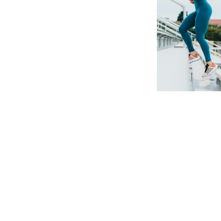
© Cha