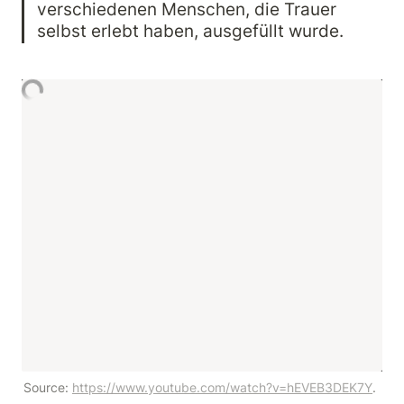
verschiedenen Menschen, die Trauer 
selbst erlebt haben, ausgefüllt wurde.
Source: 
https://www.youtube.com/watch?v=hEVEB3DEK7Y
.      