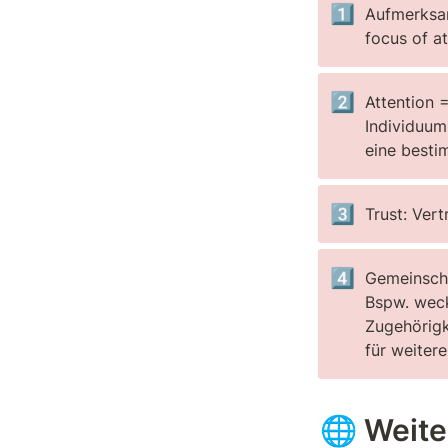
1️⃣
Aufmerksamk
focus of at
2️⃣
Attention 
Individuum
eine besti
3️⃣
Trust: Ver
4️⃣
Gemeinscha
Bspw. weck
Zugehörigk
für weiter
🌐 Weite