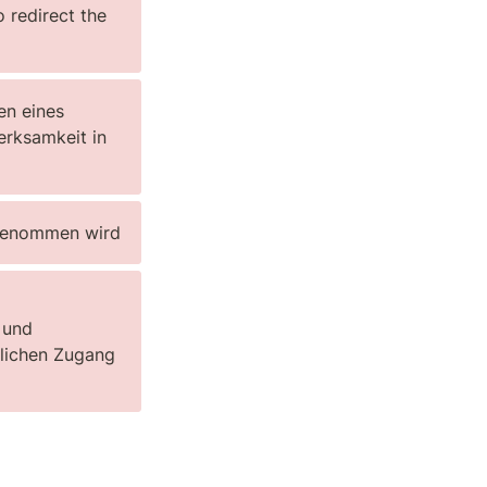
 redirect the 
n eines 
rksamkeit in 
hrgenommen wird
und 
nlichen Zugang 