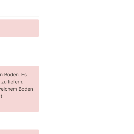
n Boden. Es 
u liefern. 
 welchem Boden 
t 