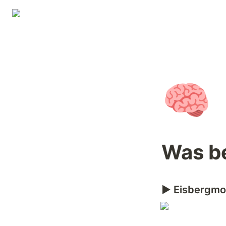
🧠
Was be
▶️ Eisbergmo