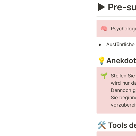
▶️ Pre-su
🧠
Psychologi
‣
Ausführliche
💡Anekdote
🌱
Stellen Sie
wird nur d
Dennoch gi
Sie beginn
vorzuberei
🛠️ Tools 