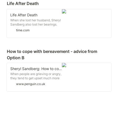
Life After Death
Life After Death
When she lost her husband, Sheryl
Sandberg also lost her bearings.
Now she wants to help others find
time.com
a way through grief By Belinda
Luscombe For Dave Goldberg,
May 1, 2015, was the best day with
the worst ending.
How to cope with bereavement - advice from 
Option B
Sheryl Sandberg: How to cope with bereavement
When people are grieving or angry,
they tend to get upset much more
easily, lashing out at their friends
www.penguin.co.uk
and family in moments of
frustration. Sandberg used
'double-sorries' with her daughter
to keep their bond strong during a
difficult time. "When two people
hurt each other's feelings, you both
apologize quickly so that you
forgive each other and