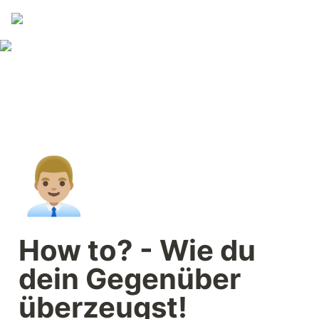
👨🏼‍💼
How to? - Wie du 
dein Gegenüber 
überzeugst!