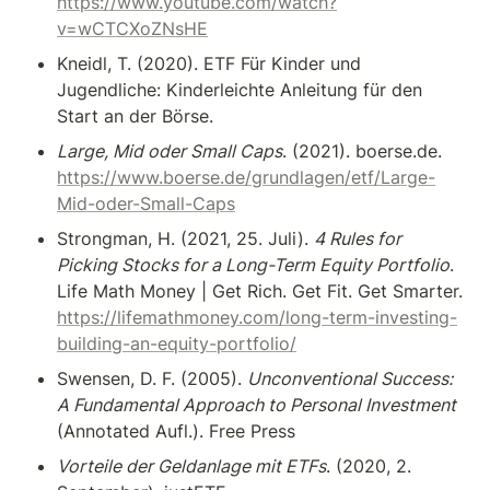
https://www.youtube.com/watch?
v=wCTCXoZNsHE
Kneidl, T. (2020). ETF Für Kinder und 
Jugendliche: Kinderleichte Anleitung für den 
Start an der Börse.
Large, Mid oder Small Caps
. (2021). boerse.de. 
https://www.boerse.de/grundlagen/etf/Large-
Mid-oder-Small-Caps
Strongman, H. (2021, 25. Juli). 
4 Rules for 
Picking Stocks for a Long-Term Equity Portfolio
. 
Life Math Money | Get Rich. Get Fit. Get Smarter. 
https://lifemathmoney.com/long-term-investing-
building-an-equity-portfolio/
Swensen, D. F. (2005). 
Unconventional Success: 
A Fundamental Approach to Personal Investment 
(Annotated Aufl.). Free Press
Vorteile der Geldanlage mit ETFs
. (2020, 2. 