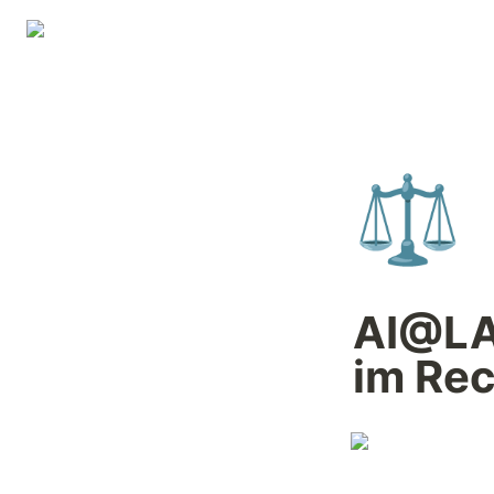
⚖️
AI@LAW
im Rec