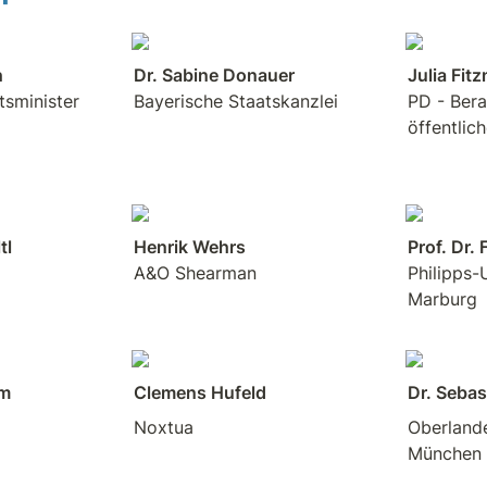
sminister 
Bayerische Staatskanzlei                 
PD - Berat
öffentlic
A&O Shearman
Philipps-U
Marburg
lm
Clemens Hufeld
Dr. Sebas
Noxtua
Oberlande
München