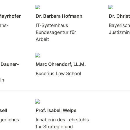
Mayrhofer
Dr. Barbara Hofmann
Dr. Chris
ans-
IT-Systemhaus

Bayerisch
Bundesagentur für

Justizmin
Arbeit
a Dauner-
Marc Ohrendorf, LL.M.
Bucerius Law School
ln
sell
Prof. Isabell Welpe
gerliches 
Inhaberin des Lehrstuhls 
für Strategie und 