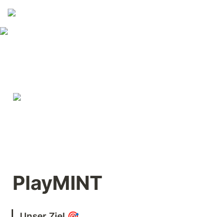
PlayMINT
Unser Ziel 
🎯