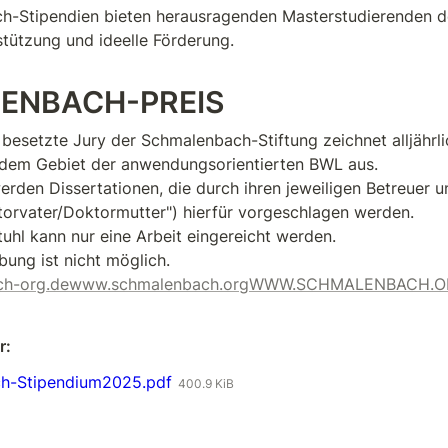
h-Stipendien bieten herausragenden Masterstudierenden d
rstützung und ideelle Förderung.
ENBACH-PREIS
besetzte Jury der Schmalenbach-Stiftung zeichnet alljährlic
 dem Gebiet der anwendungsorientierten BWL aus.

rden Dissertationen, die durch ihren jeweiligen Betreuer un
torvater/Doktormutter") hierfür vorgeschlagen werden.

uhl kann nur eine Arbeit eingereicht werden.

h-org.de
www.schmalenbach.orgWWW.SCHMALENBACH.
r:
h-Stipendium2025.pdf
400.9 KiB