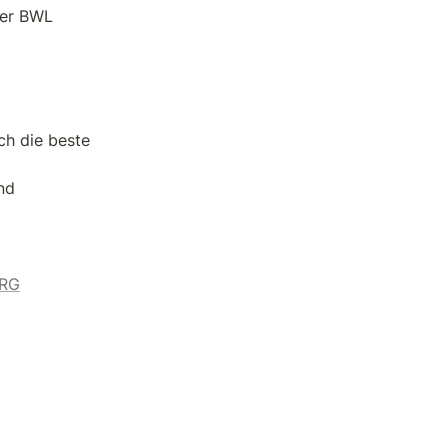
er BWL

h die beste 
d

ORG