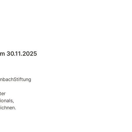
am 
30.11.2025
nbachStiftung 
er

onals,

ichnen.