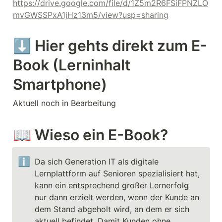
https://drive.google.com/file/d/1Z5m2R6FSiFPNZLO
mvGWSSPxA1jHz13m5/view?usp=sharing
⬇️ Hier gehts direkt zum E-
Book (Lerninhalt 
Smartphone)
Aktuell noch in Bearbeitung
📖 Wieso ein E-Book?
ℹ️
Da sich Generation IT als digitale 
Lernplattform auf Senioren spezialisiert hat, 
kann ein entsprechend großer Lernerfolg 
nur dann erzielt werden, wenn der Kunde an 
dem Stand abgeholt wird, an dem er sich 
aktuell befindet. Damit Kunden ohne 