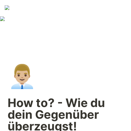
👨🏼‍💼
How to? - Wie du 
dein Gegenüber 
überzeugst!