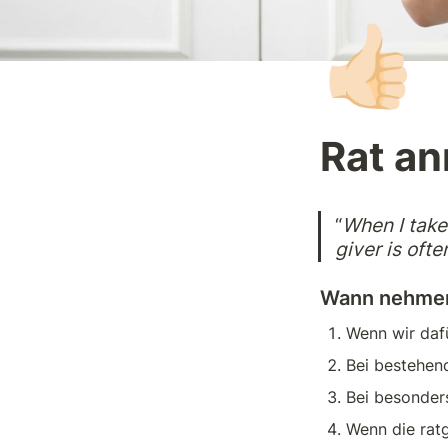
👍🏻
Rat a
“
When I take 
giver is ofte
Wann nehmen
Wenn wir daf
Bei bestehend
Bei besonder
Wenn die ratg