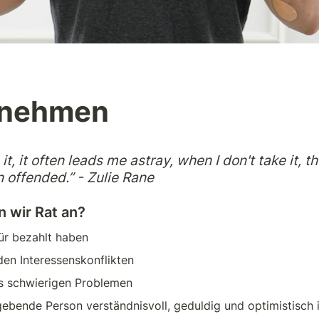
nnehmen
it, it often leads me astray, when I don't take it, th
n offended.” - Zulie Rane
 wir Rat an?
ür bezahlt haben
en Interessenskonflikten
s schwierigen Problemen
ebende Person verständnisvoll, geduldig und optimistisch i