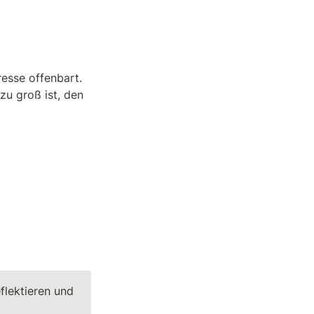
sse offenbart. 
u groß ist, den 
Um den Mehrwert eines Ratschlags zu sehen, hilft es, sich selbst zu reflektieren und 