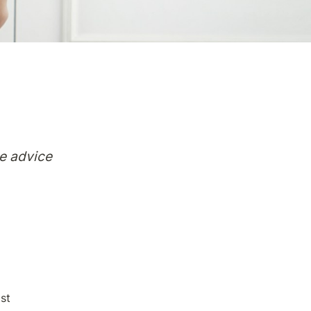
e advice 
st