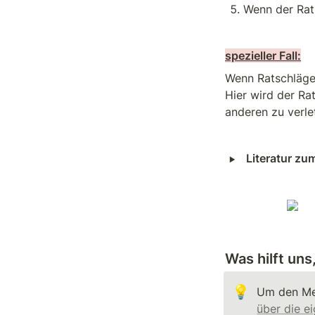
Wenn der Rat
spezieller Fall:
Wenn Ratschläge
Hier wird der Ra
anderen zu verle
‣
Literatur z
Was hilft un
💡
über die 